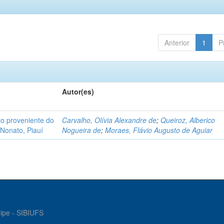
Anterior
1
P
Autor(es)
o proveniente do
Carvalho, Olívia Alexandre de
;
Queiroz, Alberico
Nonato, Piauí
Nogueira de
;
Moraes, Flávio Augusto de Aguiar
gipe - SIBIUFS