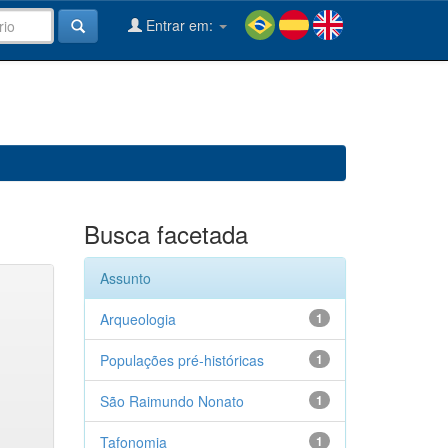
Entrar em:
Busca facetada
Assunto
Arqueologia
1
Populações pré-históricas
1
São Raimundo Nonato
1
Tafonomia
1