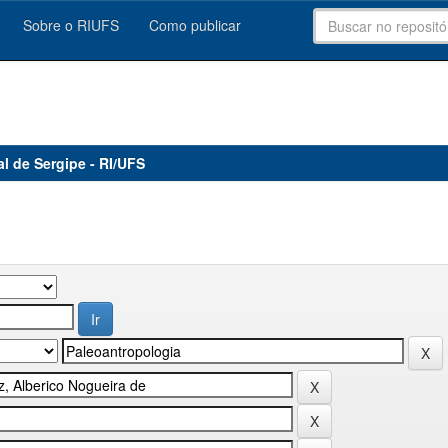
Sobre o RIUFS
Como publicar
al de Sergipe - RI/UFS