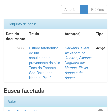
Anterior
1
Próximo
Conjunto de itens:
Data do
Título
Autor(es)
Tipo
documento
2006
Estudo tafonômico
Carvalho, Olívia
Artigo
de um
Alexandre de
;
sepultamento
Queiroz, Alberico
proveniente do sítio
Nogueira de
;
Toca do Tenente,
Moraes, Flávio
São Raimundo
Augusto de
Nonato, Piauí
Aguiar
Busca facetada
Autor