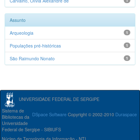
Carvalho, Olívia Alexandre de
1
Assunto
Arqueologia
1
Populações pré-históricas
1
São Raimundo Nonato
1
UNIVERSIDADE FEDERAL DE SERGIPE
Sistema de
DSpace Software
Copyright © 2002-2010
Duraspace
Bibliotecas da
Universidade
Federal de Sergipe - SIBIUFS
Núcleo de Tecnologia da Informação - NTI