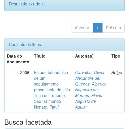
Resultado 1-1 de 1.
Anterior
1
Próximo
Conjunto de itens:
Data do
Título
Autor(es)
Tipo
documento
2006
Estudo tafonômico
Carvalho, Olívia
Artigo
de um
Alexandre de
;
sepultamento
Queiroz, Alberico
proveniente do sítio
Nogueira de
;
Toca do Tenente,
Moraes, Flávio
São Raimundo
Augusto de
Nonato, Piauí
Aguiar
Busca facetada