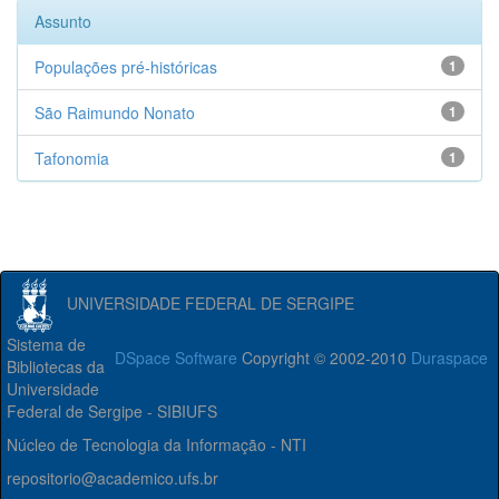
Assunto
Populações pré-históricas
1
São Raimundo Nonato
1
Tafonomia
1
UNIVERSIDADE FEDERAL DE SERGIPE
Sistema de
DSpace Software
Copyright © 2002-2010
Duraspace
Bibliotecas da
Universidade
Federal de Sergipe - SIBIUFS
Núcleo de Tecnologia da Informação - NTI
repositorio@academico.ufs.br