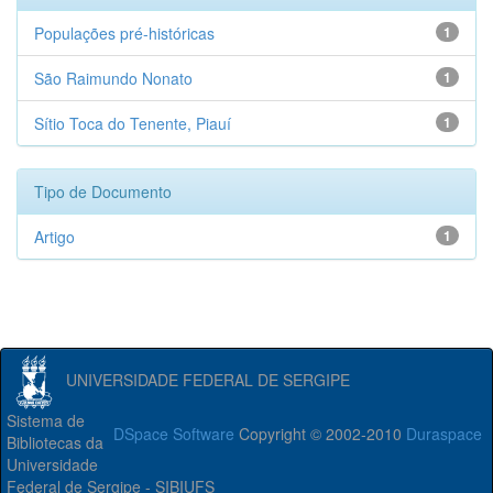
Populações pré-históricas
1
São Raimundo Nonato
1
Sítio Toca do Tenente, Piauí
1
Tipo de Documento
Artigo
1
UNIVERSIDADE FEDERAL DE SERGIPE
Sistema de
DSpace Software
Copyright © 2002-2010
Duraspace
Bibliotecas da
Universidade
Federal de Sergipe - SIBIUFS