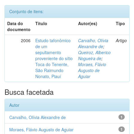
Conjunto de itens:
Data do
Título
Autor(es)
Tipo
documento
2006
Estudo tafonômico
Carvalho, Olívia
Artigo
de um
Alexandre de
;
sepultamento
Queiroz, Alberico
proveniente do sítio
Nogueira de
;
Toca do Tenente,
Moraes, Flávio
São Raimundo
Augusto de
Nonato, Piauí
Aguiar
Busca facetada
Autor
Carvalho, Olívia Alexandre de
1
Moraes, Flávio Augusto de Aguiar
1