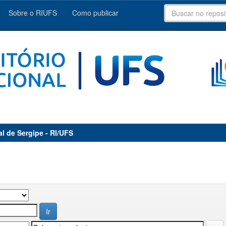
Sobre o RIUFS
Como publicar
al de Sergipe - RI/UFS