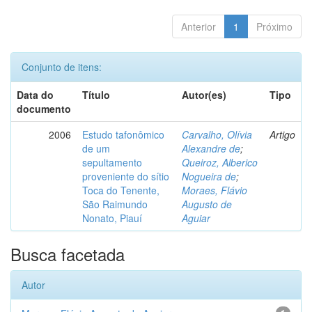
Anterior
1
Próximo
Conjunto de itens:
Data do
Título
Autor(es)
Tipo
documento
2006
Estudo tafonômico
Carvalho, Olívia
Artigo
de um
Alexandre de
;
sepultamento
Queiroz, Alberico
proveniente do sítio
Nogueira de
;
Toca do Tenente,
Moraes, Flávio
São Raimundo
Augusto de
Nonato, Piauí
Aguiar
Busca facetada
Autor