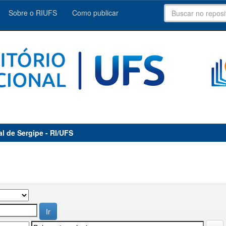
Sobre o RIUFS
Como publicar
al de Sergipe - RI/UFS