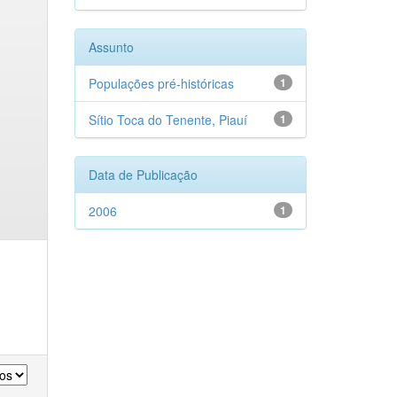
Assunto
Populações pré-históricas
1
Sítio Toca do Tenente, Piauí
1
Data de Publicação
2006
1