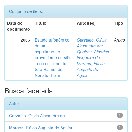
Conjunto de itens:
Data do
Título
Autor(es)
Tipo
documento
2006
Estudo tafonômico
Carvalho, Olívia
Artigo
de um
Alexandre de
;
sepultamento
Queiroz, Alberico
proveniente do sítio
Nogueira de
;
Toca do Tenente,
Moraes, Flávio
São Raimundo
Augusto de
Nonato, Piauí
Aguiar
Busca facetada
Autor
Carvalho, Olívia Alexandre de
1
Moraes, Flávio Augusto de Aguiar
1