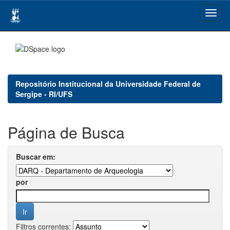
Skip
navigation
Repositório Institucional da Universidade Federal de
Sergipe - RI/UFS
Página de Busca
Buscar em:
por
Filtros correntes: