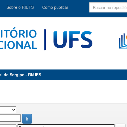
Sobre o RIUFS
Como publicar
al de Sergipe - RI/UFS