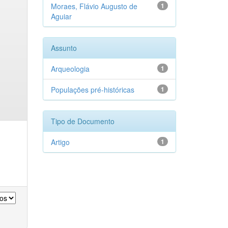
Moraes, Flávio Augusto de
1
Aguiar
Assunto
Arqueologia
1
Populações pré-históricas
1
Tipo de Documento
Artigo
1