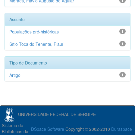
Moraes, Flávio Augusto de Aguiar
1
Assunto
Populações pré-históricas
1
Sítio Toca do Tenente, Piauí
1
Tipo de Documento
Artigo
1
UNIVERSIDADE FEDERAL DE SERGIPE
Sistema de
DSpace Software
Copyright © 2002-2010
Duraspace
Bibliotecas da