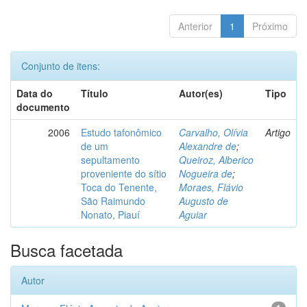
Anterior
1
Próximo
Conjunto de itens:
Data do
Título
Autor(es)
Tipo
documento
2006
Estudo tafonômico
Carvalho, Olívia
Artigo
de um
Alexandre de
;
sepultamento
Queiroz, Alberico
proveniente do sítio
Nogueira de
;
Toca do Tenente,
Moraes, Flávio
São Raimundo
Augusto de
Nonato, Piauí
Aguiar
Busca facetada
Autor