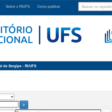
Sobre o RIUFS
Como publicar
al de Sergipe - RI/UFS