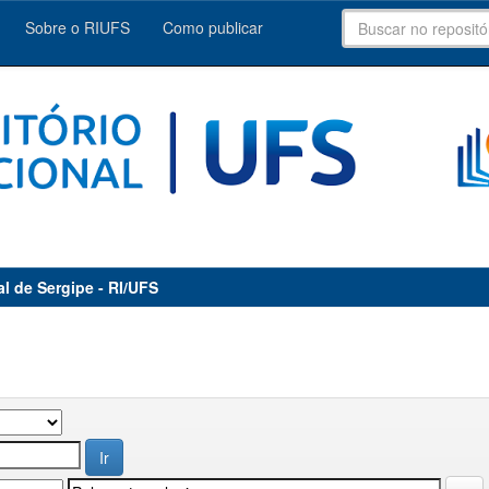
Sobre o RIUFS
Como publicar
al de Sergipe - RI/UFS