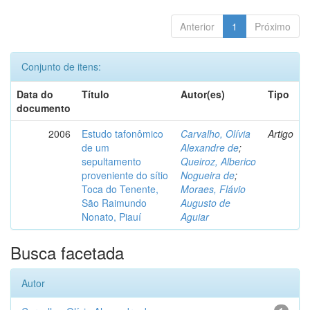
Anterior
1
Próximo
Conjunto de itens:
Data do
Título
Autor(es)
Tipo
documento
2006
Estudo tafonômico
Carvalho, Olívia
Artigo
de um
Alexandre de
;
sepultamento
Queiroz, Alberico
proveniente do sítio
Nogueira de
;
Toca do Tenente,
Moraes, Flávio
São Raimundo
Augusto de
Nonato, Piauí
Aguiar
Busca facetada
Autor