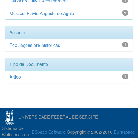
Carvalho, Olívia Alexandre de
1
Moraes, Flávio Augusto de Aguiar
1
Assunto
Populações pré-históricas
1
Tipo de Documento
Artigo
1
UNIVERSIDADE FEDERAL DE SERGIPE
Sistema de
DSpace Software
Copyright © 2002-2010
Duraspace
Bibliotecas da