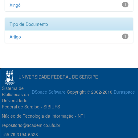
Xingó
1
Tipo de Documento
Artigo
1
UNIVERSIDADE FEDERAL DE SERGIPE
Sistema de
DSpace Software
Copyright © 2002-2010
Duraspace
Bibliotecas da
Universidade
Federal de Sergipe - SIBIUFS
Núcleo de Tecnologia da Informação - NTI
repositorio@academico.ufs.br
+55 79 3194-6528