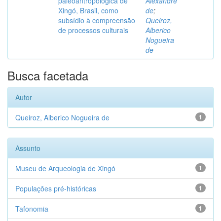
paleoantropológica de
Alexandre
Xingó, Brasil, como
de
;
subsídio à compreensão
Queiroz,
de processos culturais
Alberico
Nogueira
de
Busca facetada
Autor
Queiroz, Alberico Nogueira de
1
Assunto
Museu de Arqueologia de Xingó
1
Populações pré-históricas
1
Tafonomia
1