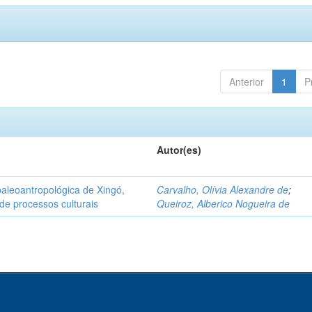
Anterior
1
P
Autor(es)
aleoantropológica de Xingó,
Carvalho, Olívia Alexandre de
;
de processos culturais
Queiroz, Alberico Nogueira de