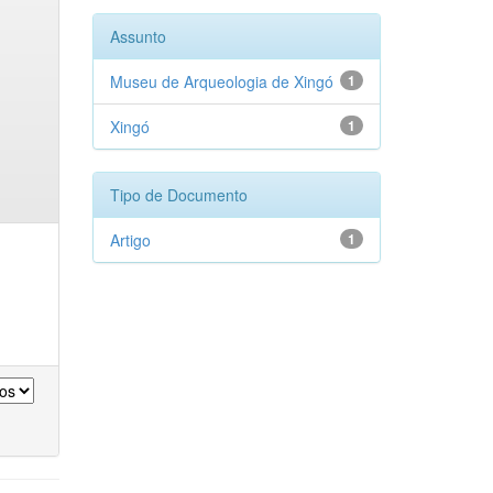
Assunto
Museu de Arqueologia de Xingó
1
Xingó
1
Tipo de Documento
Artigo
1