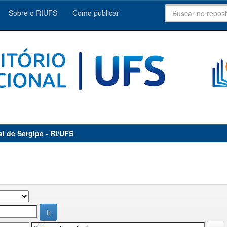
Sobre o RIUFS
Como publicar
al de Sergipe - RI/UFS