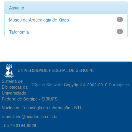
Assunto
Museu de Arqueologia de Xingó
1
Tafonomia
1
UNIVERSIDADE FEDERAL DE SERGIPE
Sistema de
DSpace Software
Copyright © 2002-2010
Duraspace
Bibliotecas da
Universidade
Federal de Sergipe - SIBIUFS
Núcleo de Tecnologia da Informação - NTI
repositorio@academico.ufs.br
+55 79 3194-6528