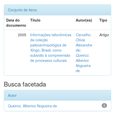
Conjunto de itens:
Data do
Título
Autor(es)
Tipo
documento
2005
Informações tafonômicas
Carvalho,
Artigo
da coleção
Olívia
paleoantropológica de
Alexandre
Xingó, Brasil, como
de
;
subsídio à compreensão
Queiroz,
de processos culturais
Alberico
Nogueira
de
Busca facetada
Autor
Queiroz, Alberico Nogueira de
1