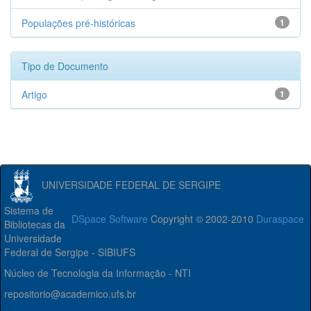
Populações pré-históricas
1
Tipo de Documento
Artigo
1
UNIVERSIDADE FEDERAL DE SERGIPE
Sistema de
DSpace Software
Copyright © 2002-2010
Duraspace
Bibliotecas da
Universidade
Federal de Sergipe - SIBIUFS
Núcleo de Tecnologia da Informação - NTI
repositorio@academico.ufs.br