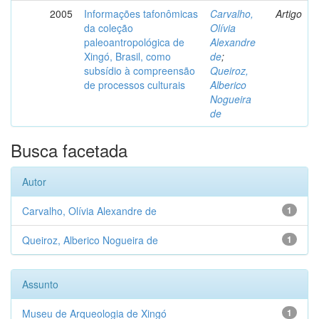
2005
Informações tafonômicas
Carvalho,
Artigo
da coleção
Olívia
paleoantropológica de
Alexandre
Xingó, Brasil, como
de
;
subsídio à compreensão
Queiroz,
de processos culturais
Alberico
Nogueira
de
Busca facetada
Autor
Carvalho, Olívia Alexandre de
1
Queiroz, Alberico Nogueira de
1
Assunto
Museu de Arqueologia de Xingó
1