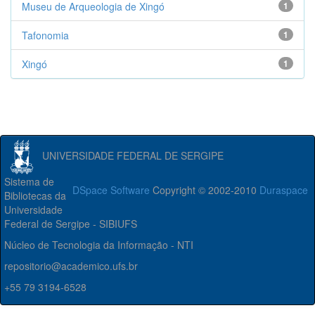
Museu de Arqueologia de Xingó
1
Tafonomia
1
Xingó
1
UNIVERSIDADE FEDERAL DE SERGIPE
Sistema de
DSpace Software
Copyright © 2002-2010
Duraspace
Bibliotecas da
Universidade
Federal de Sergipe - SIBIUFS
Núcleo de Tecnologia da Informação - NTI
repositorio@academico.ufs.br
+55 79 3194-6528