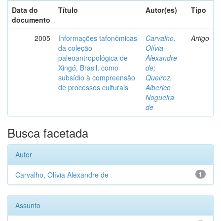
Data do
Título
Autor(es)
Tipo
documento
2005
Informações tafonômicas
Carvalho,
Artigo
da coleção
Olívia
paleoantropológica de
Alexandre
Xingó, Brasil, como
de
;
subsídio à compreensão
Queiroz,
de processos culturais
Alberico
Nogueira
de
Busca facetada
Autor
Carvalho, Olívia Alexandre de
1
Assunto