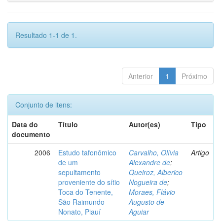
Resultado 1-1 de 1.
Anterior
1
Próximo
Conjunto de itens:
Data do
Título
Autor(es)
Tipo
documento
2006
Estudo tafonômico
Carvalho, Olívia
Artigo
de um
Alexandre de
;
sepultamento
Queiroz, Alberico
proveniente do sítio
Nogueira de
;
Toca do Tenente,
Moraes, Flávio
São Raimundo
Augusto de
Nonato, Piauí
Aguiar