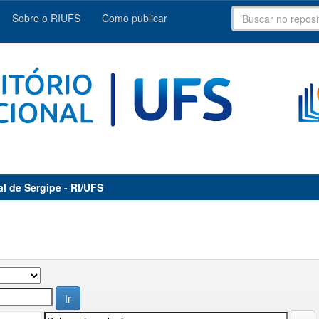
Sobre o RIUFS
Como publicar
al de Sergipe - RI/UFS