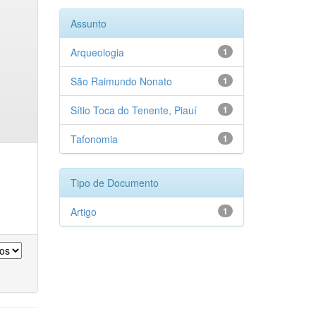
Assunto
Arqueologia
1
São Raimundo Nonato
1
Sítio Toca do Tenente, Piauí
1
Tafonomia
1
Tipo de Documento
Artigo
1