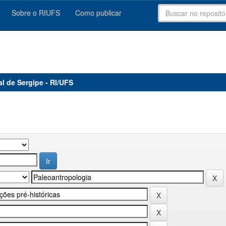
Sobre o RIUFS
Como publicar
al de Sergipe - RI/UFS