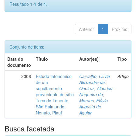
Resultado 1-1 de 1.
Anterior
1
Próximo
Conjunto de itens:
Data do
Título
Autor(es)
Tipo
documento
2006
Estudo tafonômico
Carvalho, Olívia
Artigo
de um
Alexandre de
;
sepultamento
Queiroz, Alberico
proveniente do sítio
Nogueira de
;
Toca do Tenente,
Moraes, Flávio
São Raimundo
Augusto de
Nonato, Piauí
Aguiar
Busca facetada