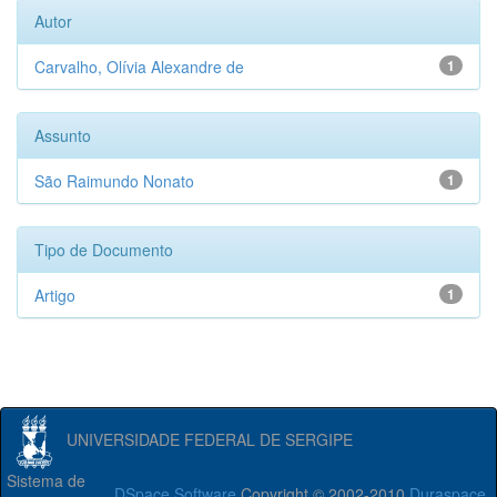
Autor
Carvalho, Olívia Alexandre de
1
Assunto
São Raimundo Nonato
1
Tipo de Documento
Artigo
1
UNIVERSIDADE FEDERAL DE SERGIPE
Sistema de
DSpace Software
Copyright © 2002-2010
Duraspace