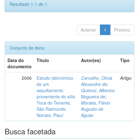
Resultado 1-1 de 1.
Anterior
1
Próximo
Conjunto de itens:
Data do
Título
Autor(es)
Tipo
documento
2006
Estudo tafonômico
Carvalho, Olívia
Artigo
de um
Alexandre de
;
sepultamento
Queiroz, Alberico
proveniente do sítio
Nogueira de
;
Toca do Tenente,
Moraes, Flávio
São Raimundo
Augusto de
Nonato, Piauí
Aguiar
Busca facetada