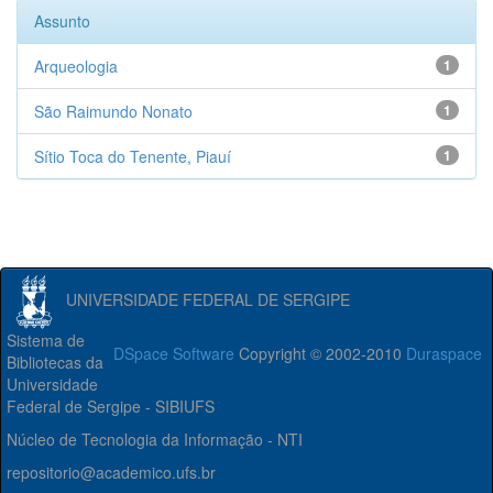
Assunto
Arqueologia
1
São Raimundo Nonato
1
Sítio Toca do Tenente, Piauí
1
UNIVERSIDADE FEDERAL DE SERGIPE
Sistema de
DSpace Software
Copyright © 2002-2010
Duraspace
Bibliotecas da
Universidade
Federal de Sergipe - SIBIUFS
Núcleo de Tecnologia da Informação - NTI
repositorio@academico.ufs.br