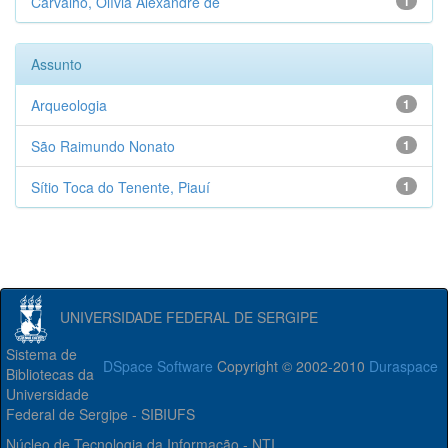
Carvalho, Olívia Alexandre de
1
Assunto
Arqueologia
1
São Raimundo Nonato
1
Sítio Toca do Tenente, Piauí
1
UNIVERSIDADE FEDERAL DE SERGIPE
Sistema de
DSpace Software
Copyright © 2002-2010
Duraspace
Bibliotecas da
Universidade
Federal de Sergipe - SIBIUFS
Núcleo de Tecnologia da Informação - NTI