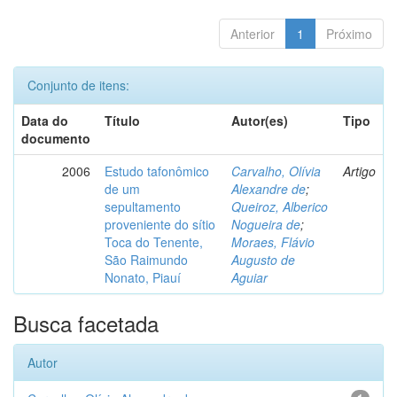
Anterior
1
Próximo
Conjunto de itens:
Data do
Título
Autor(es)
Tipo
documento
2006
Estudo tafonômico
Carvalho, Olívia
Artigo
de um
Alexandre de
;
sepultamento
Queiroz, Alberico
proveniente do sítio
Nogueira de
;
Toca do Tenente,
Moraes, Flávio
São Raimundo
Augusto de
Nonato, Piauí
Aguiar
Busca facetada
Autor