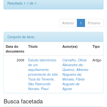
Resultado 1-1 de 1.
Anterior
1
Próximo
Conjunto de itens:
Data do
Título
Autor(es)
Tipo
documento
2006
Estudo tafonômico
Carvalho, Olívia
Artigo
de um
Alexandre de
;
sepultamento
Queiroz, Alberico
proveniente do sítio
Nogueira de
;
Toca do Tenente,
Moraes, Flávio
São Raimundo
Augusto de
Nonato, Piauí
Aguiar
Busca facetada