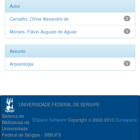
Autor
Carvalho, Olívia Alexandre de
1
Moraes, Flávio Augusto de Aguiar
1
Assunto
Arqueologia
1
UNIVERSIDADE FEDERAL DE SERGIPE
Sistema de
DSpace Software
Copyright © 2002-2010
Duraspace
Bibliotecas da
Universidade
Federal de Sergipe - SIBIUFS