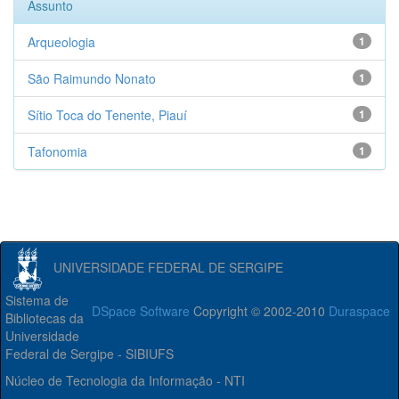
Assunto
Arqueologia
1
São Raimundo Nonato
1
Sítio Toca do Tenente, Piauí
1
Tafonomia
1
UNIVERSIDADE FEDERAL DE SERGIPE
Sistema de
DSpace Software
Copyright © 2002-2010
Duraspace
Bibliotecas da
Universidade
Federal de Sergipe - SIBIUFS
Núcleo de Tecnologia da Informação - NTI