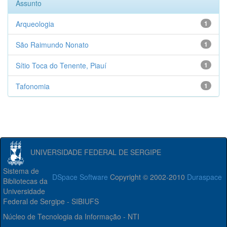
Assunto
Arqueologia
1
São Raimundo Nonato
1
Sítio Toca do Tenente, Piauí
1
Tafonomia
1
UNIVERSIDADE FEDERAL DE SERGIPE
Sistema de
DSpace Software
Copyright © 2002-2010
Duraspace
Bibliotecas da
Universidade
Federal de Sergipe - SIBIUFS
Núcleo de Tecnologia da Informação - NTI