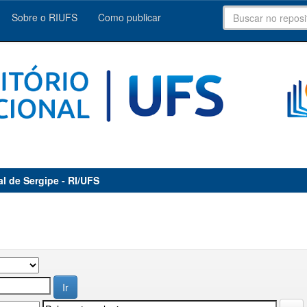
Sobre o RIUFS
Como publicar
al de Sergipe - RI/UFS