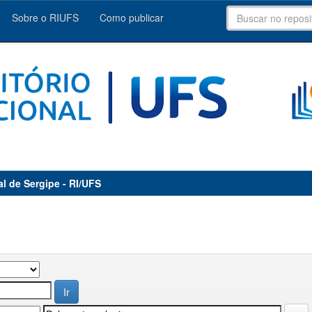
Sobre o RIUFS
Como publicar
al de Sergipe - RI/UFS