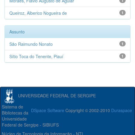
Moraes, Flávio Augusto de Aguiar
1
Queiroz, Alberico Nogueira de
1
Assunto
São Raimundo Nonato
1
Sítio Toca do Tenente, Piauí
1
UNIVERSIDADE FEDERAL DE SERGIPE
Sistema de
DSpace Software
Copyright © 2002-2010
Duraspace
Bibliotecas da
Universidade
Federal de Sergipe - SIBIUFS
Núcleo de Tecnologia da Informação - NTI