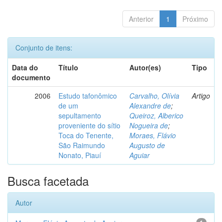
Anterior
1
Próximo
Conjunto de itens:
Data do
Título
Autor(es)
Tipo
documento
2006
Estudo tafonômico
Carvalho, Olívia
Artigo
de um
Alexandre de
;
sepultamento
Queiroz, Alberico
proveniente do sítio
Nogueira de
;
Toca do Tenente,
Moraes, Flávio
São Raimundo
Augusto de
Nonato, Piauí
Aguiar
Busca facetada
Autor