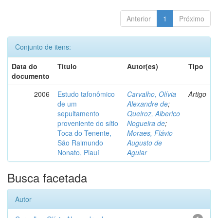
Anterior
1
Próximo
Conjunto de itens:
Data do
Título
Autor(es)
Tipo
documento
2006
Estudo tafonômico
Carvalho, Olívia
Artigo
de um
Alexandre de
;
sepultamento
Queiroz, Alberico
proveniente do sítio
Nogueira de
;
Toca do Tenente,
Moraes, Flávio
São Raimundo
Augusto de
Nonato, Piauí
Aguiar
Busca facetada
Autor