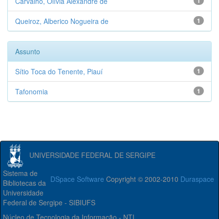
Carvalho, Olívia Alexandre de
1
Queiroz, Alberico Nogueira de
1
Assunto
Sítio Toca do Tenente, Piauí
1
Tafonomia
1
UNIVERSIDADE FEDERAL DE SERGIPE
Sistema de
DSpace Software
Copyright © 2002-2010
Duraspace
Bibliotecas da
Universidade
Federal de Sergipe - SIBIUFS
Núcleo de Tecnologia da Informação - NTI