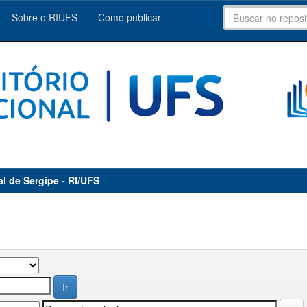
Sobre o RIUFS
Como publicar
al de Sergipe - RI/UFS