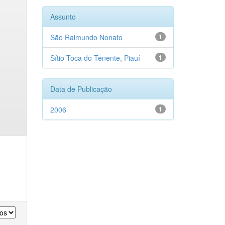
Assunto
São Raimundo Nonato
1
Sítio Toca do Tenente, Piauí
1
Data de Publicação
2006
1