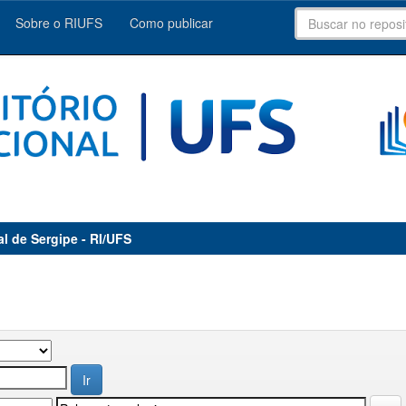
Sobre o RIUFS
Como publicar
al de Sergipe - RI/UFS