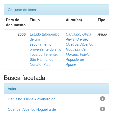
Conjunto de itens:
Data do
Título
Autor(es)
Tipo
documento
2006
Estudo tafonômico
Carvalho, Olívia
Artigo
de um
Alexandre de
;
sepultamento
Queiroz, Alberico
proveniente do sítio
Nogueira de
;
Toca do Tenente,
Moraes, Flávio
São Raimundo
Augusto de
Nonato, Piauí
Aguiar
Busca facetada
Autor
Carvalho, Olívia Alexandre de
1
Queiroz, Alberico Nogueira de
1