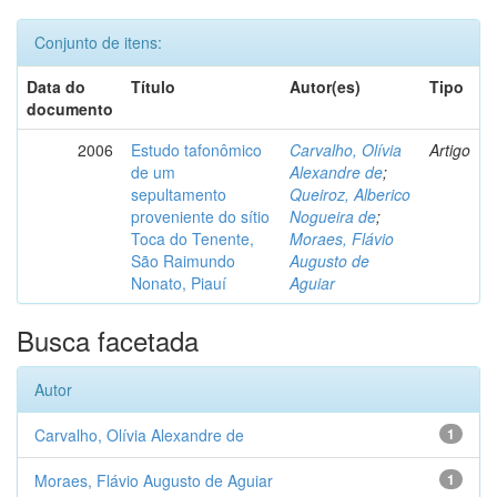
Conjunto de itens:
Data do
Título
Autor(es)
Tipo
documento
2006
Estudo tafonômico
Carvalho, Olívia
Artigo
de um
Alexandre de
;
sepultamento
Queiroz, Alberico
proveniente do sítio
Nogueira de
;
Toca do Tenente,
Moraes, Flávio
São Raimundo
Augusto de
Nonato, Piauí
Aguiar
Busca facetada
Autor
Carvalho, Olívia Alexandre de
1
Moraes, Flávio Augusto de Aguiar
1