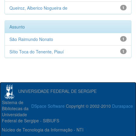
Queiroz, Alberico Nogueira de
1
Assunto
São Raimundo Nonato
1
Sítio Toca do Tenente, Piauí
1
UNIVERSIDADE FEDERAL DE SERGIPE
Sistema de
DSpace Software
Copyright © 2002-2010
Duraspace
Bibliotecas da
Universidade
Federal de Sergipe - SIBIUFS
Núcleo de Tecnologia da Informação - NTI