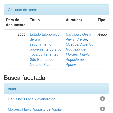
Conjunto de itens:
Data do
Título
Autor(es)
Tipo
documento
2006
Estudo tafonômico
Carvalho, Olívia
Artigo
de um
Alexandre de
;
sepultamento
Queiroz, Alberico
proveniente do sítio
Nogueira de
;
Toca do Tenente,
Moraes, Flávio
São Raimundo
Augusto de
Nonato, Piauí
Aguiar
Busca facetada
Autor
Carvalho, Olívia Alexandre de
1
Moraes, Flávio Augusto de Aguiar
1