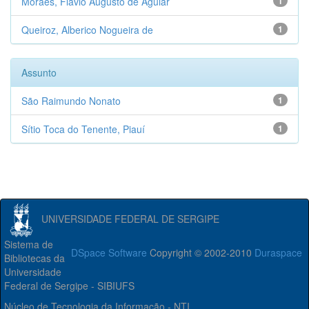
Moraes, Flávio Augusto de Aguiar
1
Queiroz, Alberico Nogueira de
1
Assunto
São Raimundo Nonato
1
Sítio Toca do Tenente, Piauí
1
UNIVERSIDADE FEDERAL DE SERGIPE
Sistema de
DSpace Software
Copyright © 2002-2010
Duraspace
Bibliotecas da
Universidade
Federal de Sergipe - SIBIUFS
Núcleo de Tecnologia da Informação - NTI