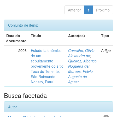
Anterior
1
Próximo
Conjunto de itens:
Data do
Título
Autor(es)
Tipo
documento
2006
Estudo tafonômico
Carvalho, Olívia
Artigo
de um
Alexandre de
;
sepultamento
Queiroz, Alberico
proveniente do sítio
Nogueira de
;
Toca do Tenente,
Moraes, Flávio
São Raimundo
Augusto de
Nonato, Piauí
Aguiar
Busca facetada
Autor