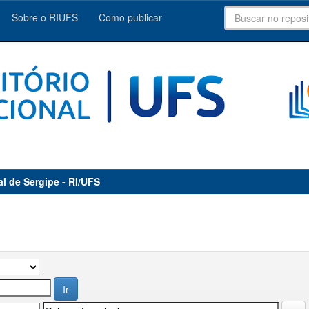
Sobre o RIUFS
Como publicar
al de Sergipe - RI/UFS