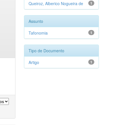
Queiroz, Alberico Nogueira de
1
Assunto
Tafonomia
1
Tipo de Documento
Artigo
1