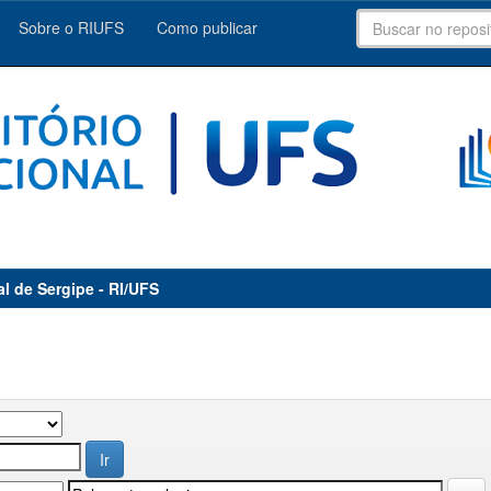
Sobre o RIUFS
Como publicar
al de Sergipe - RI/UFS