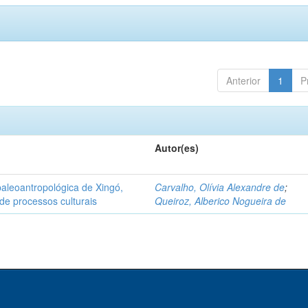
Anterior
1
P
Autor(es)
aleoantropológica de Xingó,
Carvalho, Olívia Alexandre de
;
de processos culturais
Queiroz, Alberico Nogueira de