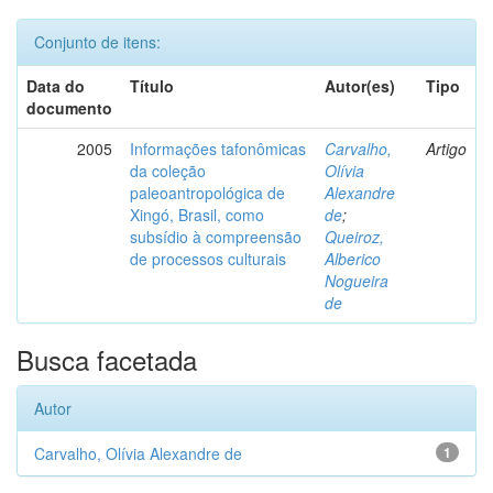
Conjunto de itens:
Data do
Título
Autor(es)
Tipo
documento
2005
Informações tafonômicas
Carvalho,
Artigo
da coleção
Olívia
paleoantropológica de
Alexandre
Xingó, Brasil, como
de
;
subsídio à compreensão
Queiroz,
de processos culturais
Alberico
Nogueira
de
Busca facetada
Autor
Carvalho, Olívia Alexandre de
1