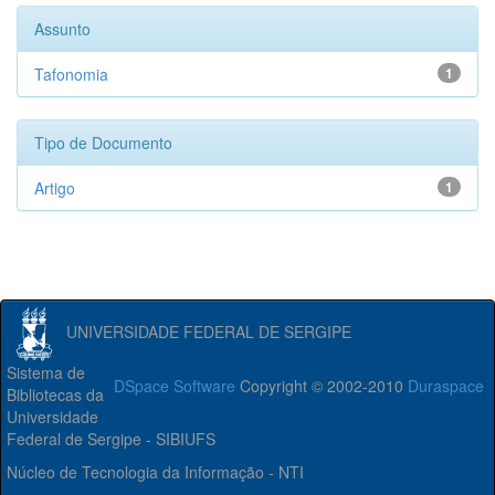
Assunto
Tafonomia
1
Tipo de Documento
Artigo
1
UNIVERSIDADE FEDERAL DE SERGIPE
Sistema de
DSpace Software
Copyright © 2002-2010
Duraspace
Bibliotecas da
Universidade
Federal de Sergipe - SIBIUFS
Núcleo de Tecnologia da Informação - NTI