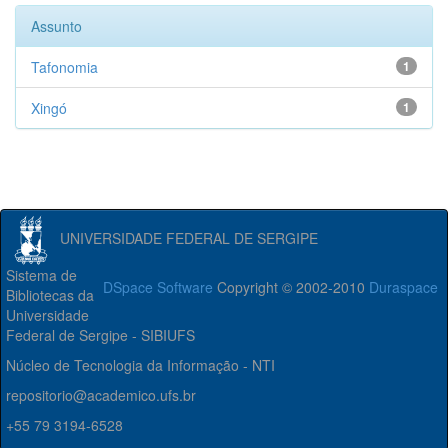
Assunto
Tafonomia
1
Xingó
1
UNIVERSIDADE FEDERAL DE SERGIPE
Sistema de
DSpace Software
Copyright © 2002-2010
Duraspace
Bibliotecas da
Universidade
Federal de Sergipe - SIBIUFS
Núcleo de Tecnologia da Informação - NTI
repositorio@academico.ufs.br
+55 79 3194-6528