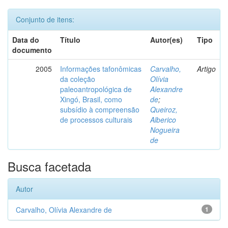
Conjunto de itens:
Data do
Título
Autor(es)
Tipo
documento
2005
Informações tafonômicas
Carvalho,
Artigo
da coleção
Olívia
paleoantropológica de
Alexandre
Xingó, Brasil, como
de
;
subsídio à compreensão
Queiroz,
de processos culturais
Alberico
Nogueira
de
Busca facetada
Autor
Carvalho, Olívia Alexandre de
1