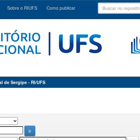
Sobre o RIUFS
Como publicar
al de Sergipe - RI/UFS