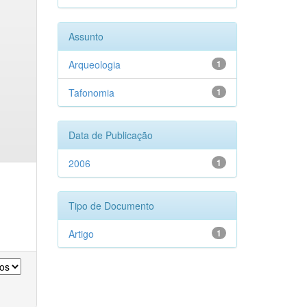
Assunto
Arqueologia
1
Tafonomia
1
Data de Publicação
2006
1
Tipo de Documento
Artigo
1