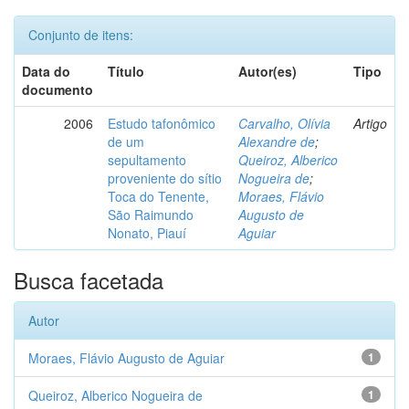
Conjunto de itens:
Data do
Título
Autor(es)
Tipo
documento
2006
Estudo tafonômico
Carvalho, Olívia
Artigo
de um
Alexandre de
;
sepultamento
Queiroz, Alberico
proveniente do sítio
Nogueira de
;
Toca do Tenente,
Moraes, Flávio
São Raimundo
Augusto de
Nonato, Piauí
Aguiar
Busca facetada
Autor
Moraes, Flávio Augusto de Aguiar
1
Queiroz, Alberico Nogueira de
1