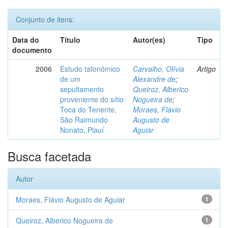
Conjunto de itens:
Data do
Título
Autor(es)
Tipo
documento
2006
Estudo tafonômico
Carvalho, Olívia
Artigo
de um
Alexandre de
;
sepultamento
Queiroz, Alberico
proveniente do sítio
Nogueira de
;
Toca do Tenente,
Moraes, Flávio
São Raimundo
Augusto de
Nonato, Piauí
Aguiar
Busca facetada
Autor
Moraes, Flávio Augusto de Aguiar
1
Queiroz, Alberico Nogueira de
1