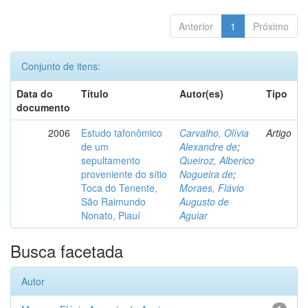
Anterior
1
Próximo
Conjunto de itens:
Data do
Título
Autor(es)
Tipo
documento
2006
Estudo tafonômico
Carvalho, Olívia
Artigo
de um
Alexandre de
;
sepultamento
Queiroz, Alberico
proveniente do sítio
Nogueira de
;
Toca do Tenente,
Moraes, Flávio
São Raimundo
Augusto de
Nonato, Piauí
Aguiar
Busca facetada
Autor