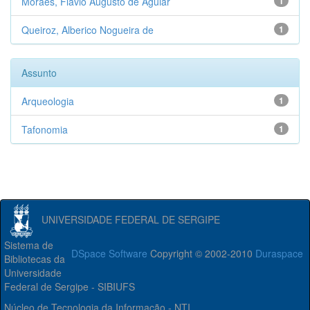
Moraes, Flávio Augusto de Aguiar
1
Queiroz, Alberico Nogueira de
1
Assunto
Arqueologia
1
Tafonomia
1
UNIVERSIDADE FEDERAL DE SERGIPE
Sistema de
DSpace Software
Copyright © 2002-2010
Duraspace
Bibliotecas da
Universidade
Federal de Sergipe - SIBIUFS
Núcleo de Tecnologia da Informação - NTI