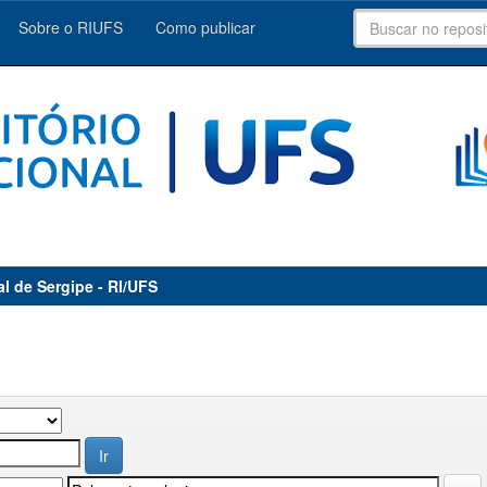
Sobre o RIUFS
Como publicar
al de Sergipe - RI/UFS