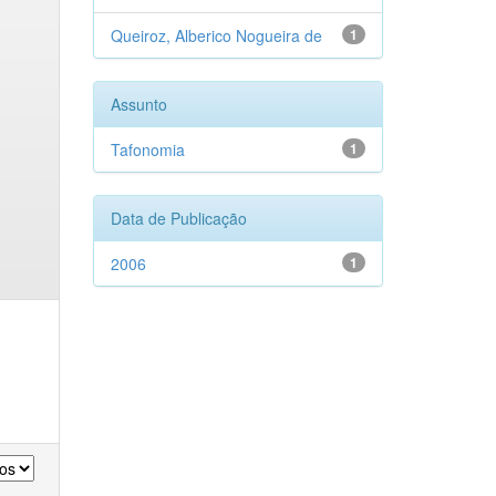
Queiroz, Alberico Nogueira de
1
Assunto
Tafonomia
1
Data de Publicação
2006
1