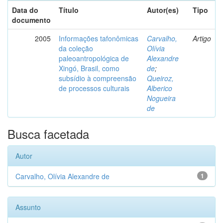
Data do
Título
Autor(es)
Tipo
documento
2005
Informações tafonômicas
Carvalho,
Artigo
da coleção
Olívia
paleoantropológica de
Alexandre
Xingó, Brasil, como
de
;
subsídio à compreensão
Queiroz,
de processos culturais
Alberico
Nogueira
de
Busca facetada
Autor
Carvalho, Olívia Alexandre de
1
Assunto