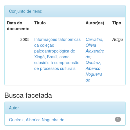
Conjunto de itens:
Data do
Título
Autor(es)
Tipo
documento
2005
Informações tafonômicas
Carvalho,
Artigo
da coleção
Olívia
paleoantropológica de
Alexandre
Xingó, Brasil, como
de
;
subsídio à compreensão
Queiroz,
de processos culturais
Alberico
Nogueira
de
Busca facetada
Autor
Queiroz, Alberico Nogueira de
1