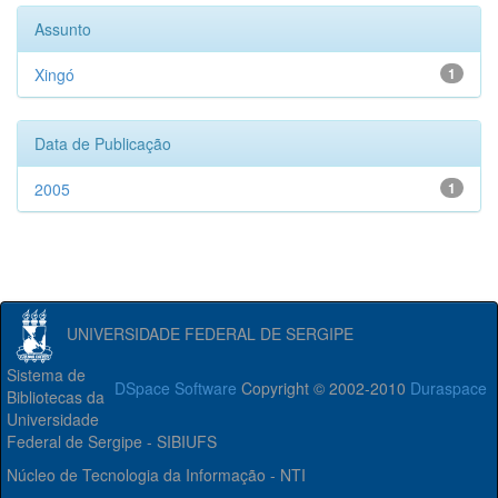
Assunto
Xingó
1
Data de Publicação
2005
1
UNIVERSIDADE FEDERAL DE SERGIPE
Sistema de
DSpace Software
Copyright © 2002-2010
Duraspace
Bibliotecas da
Universidade
Federal de Sergipe - SIBIUFS
Núcleo de Tecnologia da Informação - NTI